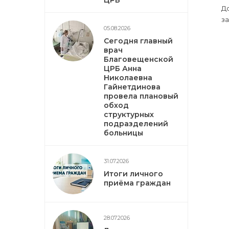
ЦРБ
До
за
05.08.2026
Сегодня главный
врач
Благовещенской
ЦРБ Анна
Николаевна
Гайнетдинова
провела плановый
обход
структурных
подразделений
больницы
31.07.2026
Итоги личного
приёма граждан
28.07.2026