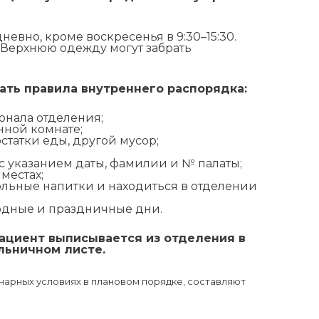
вно, кроме воскресенья в 9:30–15:30.
. Верхнюю одежду могут забрать
ать правила внутреннего распорядка:
онала отделения;
нной комнате;
остатки еды, другой мусор;
 указанием даты, фамилии и № палаты;
местах;
ольные напитки и находиться в отделении
ходные и праздничные дни.
ациент выписывается из отделения в
льничном листе.
арных условиях в плановом порядке, составляют