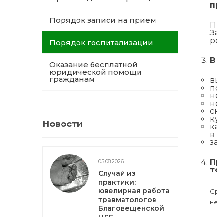
п
Порядок записи на прием
П
З
р
Порядок госпитализации
В
Оказание бесплатной
юридической помощи
гражданам
в
п
н
н
с
к
Новости
к
в
з
П
05.08.2026
т
Случай из
практики:
ювелирная работа
С
травматологов
не
Благовещенской