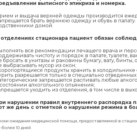
редъявлении выписного эпикриза и номерка.
рием и выдача верхней одежды производится ежедне
апрещается брать верхнюю одежду и обувь в палату
одственники домой.
 отделениях стационара пациент обязан соблюд
ыполнять все рекомендации лечащего врача и перс
оддерживать чистоту и порядок в палате, туалете, ва
е бросать в унитазы и раковины бумагу, вату, бинты, 
е выбрасывать мусор из окон;
коропортящиеся продукты хранить в холодильнике с
урить разрешается только в специально отведенных 
атегорические запрещается распивать любые алког
 состоянии алкогольного опьянения;
апрещается уходить из отделения, в том числе в вы
ри нарушении правил внутреннего распорядка п
от же день с отметкой о нарушении режима в бо
роки ожидания медицинской помощи, предоставляемой в стацион
 более 10 дней.