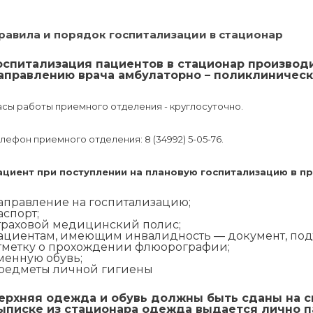
равила и порядок госпитализации в стационар
оспитализация пациентов в стационар производ
аправлению врача амбулаторно – поликлиническ
сы работы приемного отделения - круглосуточно.
лефон приемного отделения: 8 (34992) 5-05-76.
ациент при поступлении на плановую госпитализацию в п
аправление на госпитализацию;
аспорт;
траховой медицинский полис;
ациентам, имеющим инвалидность — документ, по
тметку о прохождении флюорографии;
менную обувь;
редметы личной гигиены
ерхняя одежда и обувь должны быть сданы на с
ыписке из стационара одежда выдается лично п