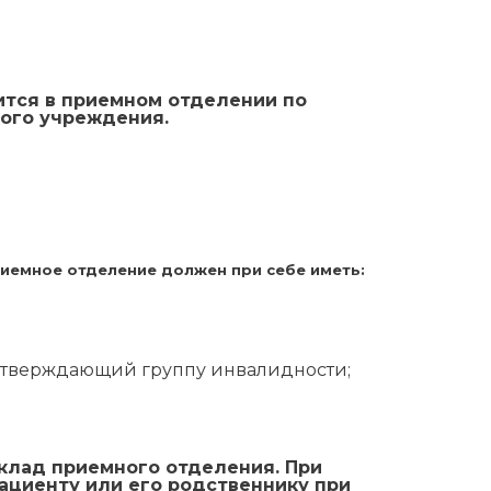
ится в приемном отделении по
ого учреждения.
риемное отделение должен при себе иметь:
дтверждающий группу инвалидности;
клад приемного отделения. При
ациенту или его родственнику при