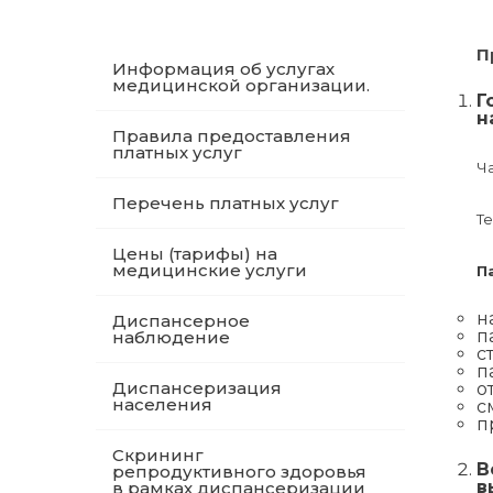
П
Информация об услугах
медицинской организации.
Г
н
Правила предоставления
платных услуг
Ча
Перечень платных услуг
Те
Цены (тарифы) на
медицинские услуги
П
н
Диспансерное
п
наблюдение
с
п
Диспансеризация
о
населения
с
п
Скрининг
В
репродуктивного здоровья
в
в рамках диспансеризации