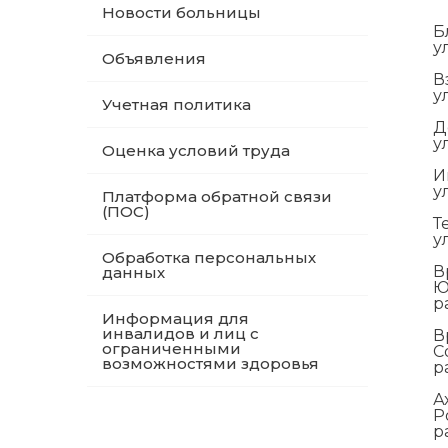
Новости больницы
Б
у
Объявления
В
у
Учетная политика
Д
у
Оценка условий труда
И
у
Платформа обратной связи
(ПОС)
Т
у
Обработка персональных
В
данных
Ю
р
Информация для
инвалидов и лиц с
В
ограниченными
С
возможностями здоровья
р
А
Р
р