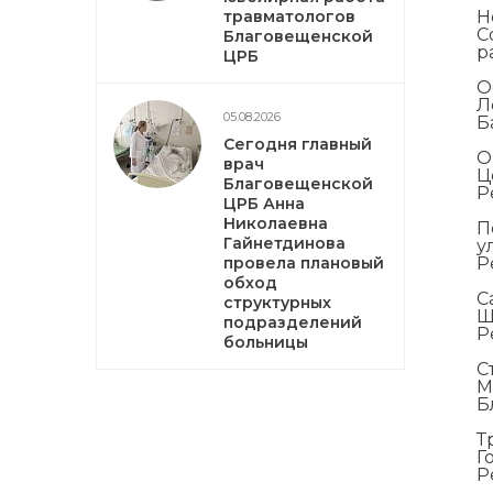
травматологов
Н
С
Благовещенской
р
ЦРБ
О
Л
05.08.2026
Б
Сегодня главный
О
врач
Ц
Благовещенской
Р
ЦРБ Анна
Николаевна
П
Гайнетдинова
у
провела плановый
Р
обход
С
структурных
Ш
подразделений
Р
больницы
С
М
Б
Т
Г
Р