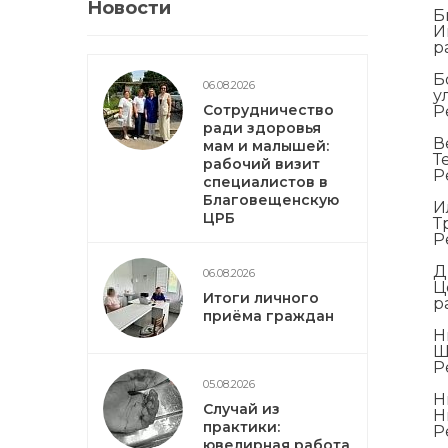
Новости
Б
И
р
Б
06.08.2026
у
Сотрудничество
Р
ради здоровья
В
мам и малышей:
Т
рабочий визит
Р
специалистов в
Благовещенскую
И
ЦРБ
Т
Р
Д
06.08.2026
Ц
Итоги личного
р
приёма граждан
Н
Ш
Р
05.08.2026
Н
Случай из
Н
практики:
Р
ювелирная работа