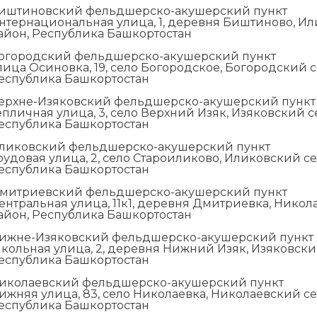
иштиновский фельдшерско-акушерский пункт
нтернациональная улица, 1, деревня Биштиново, И
айон, Республика Башкортостан
огородский фельдшерско-акушерский пункт
лица Осиновка, 19, село Богородское, Богородский 
еспублика Башкортостан
ерхне-Изяковский фельдшерско-акушерский пункт
епличная улица, 3, село Верхний Изяк, Изяковский 
еспублика Башкортостан
ликовский фельдшерско-акушерский пункт
рудовая улица, 2, село Староиликово, Иликовский с
еспублика Башкортостан
митриевский фельдшерско-акушерский пункт
ентральная улица, 11к1, деревня Дмитриевка, Нико
айон, Республика Башкортостан
ижне-Изяковский фельдшерско-акушерский пункт
кольная улица, 2, деревня Нижний Изяк, Изяковски
еспублика Башкортостан
иколаевский фельдшерско-акушерский пункт
ижняя улица, 83, село Николаевка, Николаевский с
еспублика Башкортостан