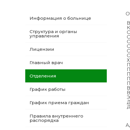
О
Информация о больнице
В
К
Структура и органы
О
управления
О
О
О
Лицензии
О
О
Х
Главный врач
П
П
П
Отделения
П
П
В
График работы
В
Э
Д
График приема граждан
Д
Правила внутреннего
распорядка
А