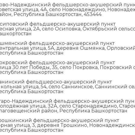
ово-Надеждинский фельдшерско-акушерский пунк
оветская улица, 4А, село Новонадеждино, Новонад
айон, Республика Башкортостан, 453444
сиповский фельдшерско-акушерский пункт
есная улица, 2А, село Осиповка, Октябрьский сельс
ашкортостан
шмянский фельдшерско-акушерский пункт
ентральная улица, 5А, деревня Ошмянка, Орловский
еспублика Башкортостан
окровский фельдшерско-акушерский пункт
лица 30 лет Победы, 35, село Покровка, Покровский
еспублика Башкортостан
анинский фельдшерско-акушерский пункт
кольная улица, 54, село Саннинское, Саннинский с
еспублика Башкортостан
таро-Надеждинский фельдшерско-акушерский пун
олодёжная улица, 32А, село Старонадеждино, Стар
лаговещенский район, Республика Башкортостан
рошкинский фельдшерско-акушерский пункт
орная улица, 3, деревня Трошкино, Новонадеждинск
еспублика Башкортостан