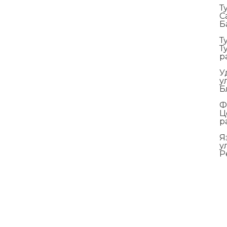
Т
С
Б
Т
Т
р
У
у
Б
Ф
Ц
р
Я
у
Р