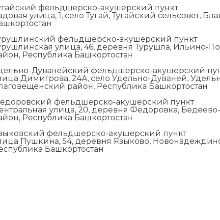
угайский фельдшерско-акушерский пункт
адовая улица, 1, село Тугай, Тугайский сельсовет, 
ашкортостан
урушлинский фельдшерско-акушерский пункт
урушлинская улица, 46, деревня Турушла, Ильино-П
айон, Республика Башкортостан
дельно-Дуванейский фельдшерско-акушерский пу
лица Димитрова, 24А, село Удельно-Дуваней, Удель
лаговещенский район, Республика Башкортостан
едоровский фельдшерско-акушерский пункт
ентральная улица, 20, деревня Фёдоровка, Бедеев
айон, Республика Башкортостан
зыковский фельдшерско-акушерский пункт
лица Пушкина, 54, деревня Языково, Новонадеждин
еспублика Башкортостан