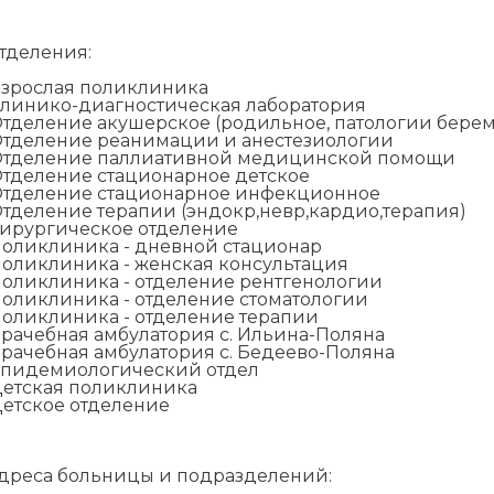
тделения:
зрослая поликлиника
линико-диагностическая лаборатория
тделение акушерское (родильное, патологии берем
тделение реанимации и анестезиологии
тделение паллиативной медицинской помощи
тделение стационарное детское
тделение стационарное инфекционное
тделение терапии (эндокр,невр,кардио,терапия)
ирургическое отделение
оликлиника - дневной стационар
оликлиника - женская консультация
оликлиника - отделение рентгенологии
оликлиника - отделение стоматологии
оликлиника - отделение терапии
рачебная амбулатория с. Ильина-Поляна
рачебная амбулатория с. Бедеево-Поляна
пидемиологический отдел
етская поликлиника
етское отделение
дреса больницы и подразделений: