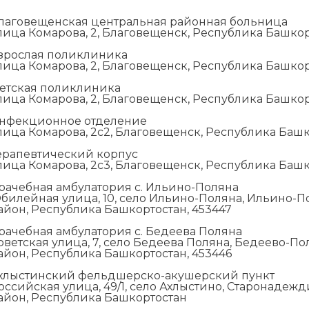
лаговещенская центральная районная больница
лица Комарова, 2, Благовещенск, Республика Башкор
зрослая поликлиника
лица Комарова, 2, Благовещенск, Республика Башкор
етская поликлиника
лица Комарова, 2, Благовещенск, Республика Башкор
нфекционное отделение
лица Комарова, 2с2, Благовещенск, Республика Баш
ерапевтический корпус
лица Комарова, 2с3, Благовещенск, Республика Баш
рачебная амбулатория с. Ильино-Поляна
билейная улица, 10, село Ильино-Поляна, Ильино-
айон, Республика Башкортостан, 453447
рачебная амбулатория с. Бедеева Поляна
оветская улица, 7, село Бедеева Поляна, Бедеево-П
айон, Республика Башкортостан, 453446
хлыстинский фельдшерско-акушерский пункт
оссийская улица, 49/1, село Ахлыстино, Старонаде
айон, Республика Башкортостан