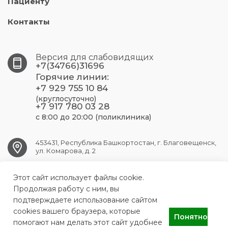
Пациенту
Контакты
Версия для слабовидящих
+7(34766)31696
Горячие линии:
+7 929 755 10 84
(круглосуточно)
+7 917 780 03 28
с 8:00 до 20:00 (поликлиника)
453431, Республика Башкортостан, г. Благовещенск,
ул. Комарова, д. 2
Этот сайт использует файлы cookie.
blag.crb@doctorrb.ru
Продолжая работу с ним, вы
подтверждаете использование сайтом
cookies вашего браузера, которые
Понятно
ГБУЗ РБ Благовещенская ЦРБ
помогают нам делать этот сайт удобнее