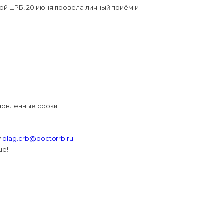
ой ЦРБ, 20 июня провела личный приём и
ановленные сроки.
у
blag.crb@doctorrb.ru
ше!