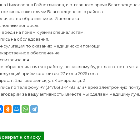
на Николаевна Гайнетдинова, и.о. главного врача Благовещенск
стретился с жителями Благовещенского района.
оличество обратившихся: 5 человека
сновные вопросы:
ереди на приём к узким специалистам,
пись на обследования,
онсультация по оказанию медицинской помощи
екарственное обеспечение.
оспитализация
е обращения взяты в работу, по каждому будет дан ответ в уст
едующий приём состоится: 27 июня 2025 года
рес: г. Благовещенск, ул. Комарова, д. 2
пись по телефону: +7 (34766) 3-14-83 или через электронную почт
агодарим за вашу активность! Вместе мы сделаем медицину луч
Возврат к списку