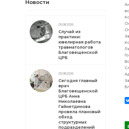
Новости
Ан
в
К
О
05.08.2026
Оч
Случай из
За
практики:
ювелирная работа
К
травматологов
Л
Благовещенской
Г
ЦРБ
Вс
Сл
05.08.2026
Ад
Сегодня главный
За
врач
Бл
Благовещенской
ЦРБ Анна
Николаевна
Гайнетдинова
провела плановый
обход
структурных
подразделений