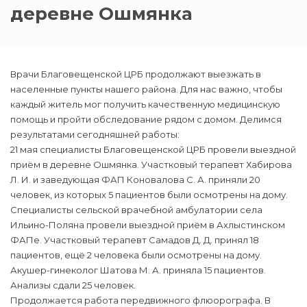
деревне Ошмянка
Врачи Благовещенской ЦРБ продолжают выезжать в
населенные пункты нашего района. Для нас важно, чтобы
каждый житель мог получить качественную медицинскую
помощь и пройти обследование рядом с домом. Делимся
результатами сегодняшней работы:
21 мая специалисты Благовещенской ЦРБ провели выездной
приём в деревне Ошмянка. Участковый терапевт Хабирова
Л. И. и заведующая ФАП Коновалова С. А. приняли 20
человек, из которых 5 пациентов были осмотрены на дому.
Специалисты сельской врачебной амбулатории села
Ильино-Поляна провели выездной приём в Ахлыстинском
ФАПе. Участковый терапевт Самадов Д. Д. принял 18
пациентов, ещё 2 человека были осмотрены на дому.
Акушер-гинеколог Шатова М. А. приняла 15 пациентов.
Анализы сдали 25 человек.
Продолжается работа передвижного флюорографа. В