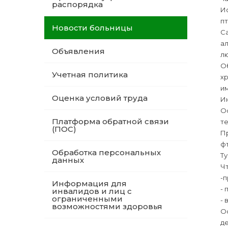
распорядка
Ис
пт
Новости больницы
С
ал
Объявления
л
О
Учетная политика
х
и
Оценка условий труда
Ин
Ос
Платформа обратной связи
те
(ПОС)
П
фт
Обработка персональных
Ту
данных
Чт
-п
Информация для
-
инвалидов и лиц с
ограниченными
- 
возможностями здоровья
О
де