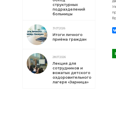
обход
дв
структурных
У
подразделений
п
больницы
Вр
31.07.2026
Итоги личного
приёма граждан
28.07.2026
Лекция для
сотрудников и
вожатых детского
оздоровительного
лагеря «Зарница»