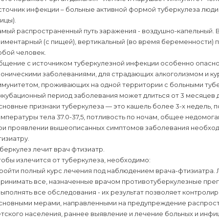
точник инфекции – больные активной формой туберкулеза люди и
ицы).
амый распространенный путь заражения - воздушно-капельный. 
иментарный (с пищей), вертикальный (во время беременности) 
юбой человек.
бщение с источником туберкулезной инфекции особенно опасно 
роническими заболеваниями, для страдающих алкоголизмом и ку
ммунитетом, проживающих на одной территории с больными тубе
кубационный период заболевания может длиться от 3 месяцев д
новные признаки туберкулеза — это кашель более 3-х недель, 
мпературы тела 37.0-37,5, потливость по ночам, общее недомога
ри проявлении вышеописанных симптомов заболевания необходим
изиатру.
беркулез лечит врач фтизиатр.
обы излечится от туберкулеза, необходимо:
ройти полный курс лечения под наблюдением врача-фтизиатра. 
 принимать все, назначенные врачом противотуберкулезные пре
выполнять все обследования - их результат позволяет контроли
сновными мерами, направленными на предупреждение распрост
тского населения, раннее выявление и лечение больных и инфи