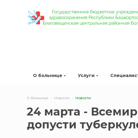
О больнице
Услуги
Специалис
О больнице
Новости
Новости
24 марта - Всеми
допусти туберкул