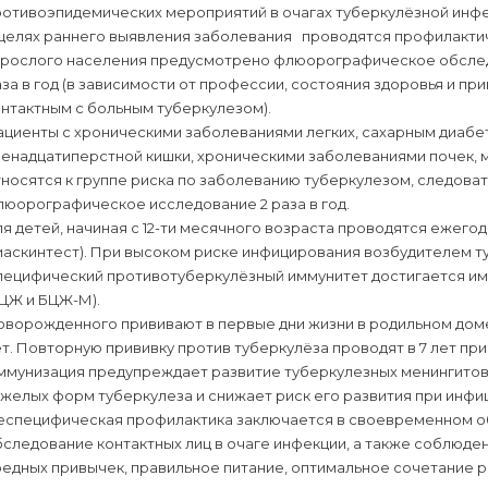
ротивоэпидемических мероприятий в очагах туберкулёзной инфе
 целях раннего выявления заболевания проводятся профилактич
зрослого населения предусмотрено флюорографическое обследов
за в год (в зависимости от профессии, состояния здоровья и пр
нтактным с больным туберкулезом).
ациенты с хроническими заболеваниями легких, сахарным диабе
венадцатиперстной кишки, хроническими заболеваниями почек,
носятся к группе риска по заболеванию туберкулезом, следова
люорографическое исследование 2 раза в год.
я детей, начиная с 12-ти месячного возраста проводятся ежег
иаскинтест). При высоком риске инфицирования возбудителем т
пецифический противотуберкулёзный иммунитет достигается и
БЦЖ и БЦЖ-М).
оворожденного прививают в первые дни жизни в родильном доме
т. Повторную прививку против туберкулёза проводят в 7 лет пр
ммунизация предупреждает развитие туберкулезных менингитов 
желых форм туберкулеза и снижает риск его развития при инфи
еспецифическая профилактика заключается в своевременном об
следование контактных лиц в очаге инфекции, а также соблюден
едных привычек, правильное питание, оптимальное сочетание р