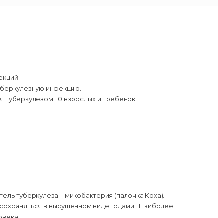
екций
уберкулезную инфекцию.
 туберкулезом, 10 взрослых и 1 ребенок.
ель туберкулеза – микобактерия (палочка Коха).
 сохраняться в высушенном виде годами. Наиболее
овека.