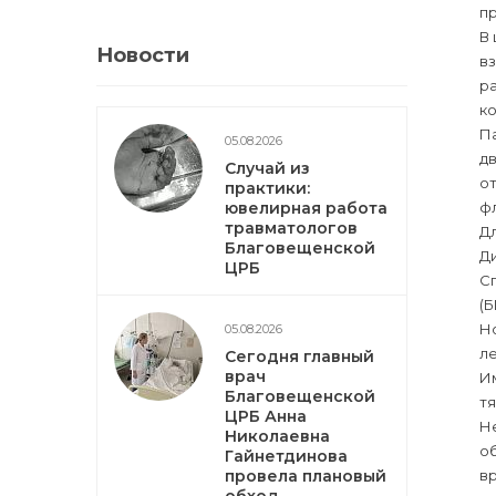
п
В
Новости
в
ра
ко
П
05.08.2026
д
Случай из
от
практики:
ювелирная работа
ф
травматологов
Дл
Благовещенской
Д
ЦРБ
С
(
Н
05.08.2026
ле
Сегодня главный
врач
И
Благовещенской
тя
ЦРБ Анна
Н
Николаевна
об
Гайнетдинова
провела плановый
вр