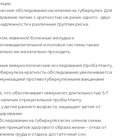
кции.
еские обследования населения на туберкулез. Для
ание легких с кратностью не реже одного - двух
инадлежности к различным группам риска,
том, язвенной болезнью желудка и
 мочевыделительной и половой системы также
тельно им желательно проходить
одные иммунологические исследования (проба Манту,
уберкулеза кратность обследования увеличивается.
ммунизацией противотуберкулёзными вакцинами
, что обеспечивает иммунитет длительностью 5-7
и наличии отрицательной пробы Манту.
у детей раннего возраста, защищает детей от
цировании.
следовании на туберкулёз всех членов семьи,
ие принципов здорового образа жизни – отказ от
ежима труда и отдыха, достаточный сон,