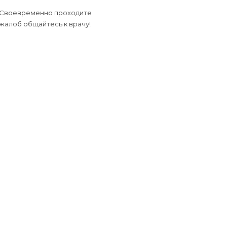
 Своевременно проходите
жалоб общайтесь к врачу!