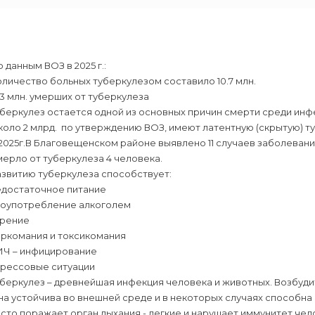
 данным ВОЗ в 2025 г.:
личество больных туберкулезом составило 10.7 млн.
23 млн. умерших от туберкулеза
беркулез остается одной из основных причин смерти среди инф
оло 2 млрд. по утверждению ВОЗ, имеют латентную (скрытую) т
2025г.В Благовещенском районе выявлено 11 случаев заболевания
ерло от туберкулеза 4 человека.
азвитию туберкулеза способствует:
едостаточное питание
лоупотребление алкоголем
урение
аркомания и токсикомания
ИЧ – инфицирование
трессовые ситуации
беркулез – древнейшая инфекция человека и животных. Возбудит
а устойчива во внешней среде и в некоторых случаях способна
сто поражает орган дыхания - легкие и нарушает иммунитет чел