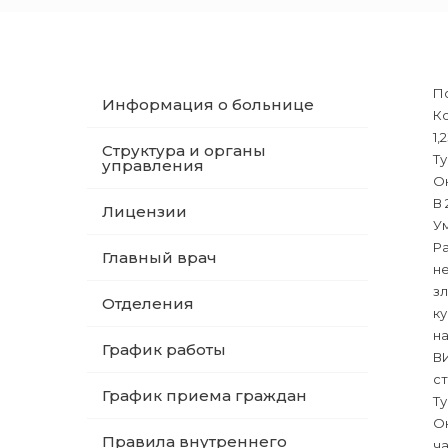
По
Информация о больнице
Ко
1,
Структура и органы
Ту
управления
Ок
В 
Лицензии
Ум
Р
Главный врач
н
з
Отделения
к
н
График работы
В
с
График приема граждан
Ту
Он
Правила внутреннего
ча