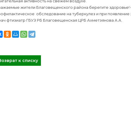
игательная активность на свежем воздухе.
важаемые жители Благовещенского района берегите здоровье!
рофилактическое обследование на туберкулез и при появление 
ач фтизиатр ГБУЗ РБ Благовещенская ЦРБ Ахметзянова А.А.
Возврат к списку