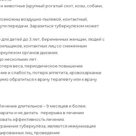
 животные (крупный рогатый скот, козы, собаки,
Возможны воздушно-пылевой, контактный,
пути передачи. Заразиться туберкулёзом может
для детей до 3 лет, беременных женщин, людей с
рильщиков, контактных лиц со сниженным
ркулезом органов дыхания.
о нескольких лет.
потеря веса, периодическое повышение
ние и слабость, потеря аппетита, кровохарканье.
о обратиться к врачу терапевту или к врачу
Лечение длительное – 9 месяцев и более.
параты и не делать перерыва в лечении
ровать эффективность лечения.
ранения туберкулёза, являются иммунизация
цированных лиц, проведение